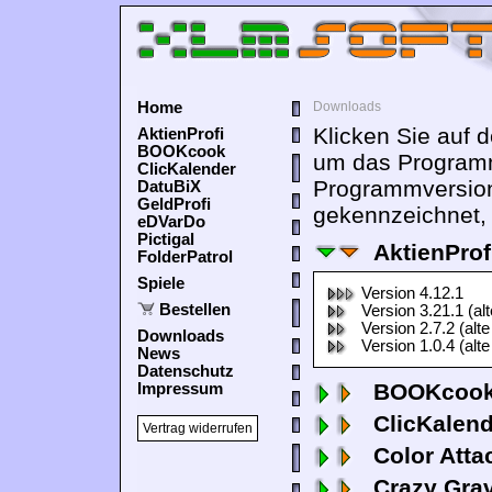
Home
Downloads
Klicken Sie auf 
AktienProfi
BOOKcook
um das Programm
ClicKalender
Programmversion
DatuBiX
GeldProfi
gekennzeichnet, 
eDVarDo
Pictigal
AktienProf
FolderPatrol
Spiele
Version 4.12.1
Bestellen
Version 3.21.1 (al
Version 2.7.2 (alte
Downloads
Version 1.0.4 (alte
News
Datenschutz
BOOKcook
Impressum
ClicKalen
Vertrag widerrufen
Color Atta
Crazy Grav