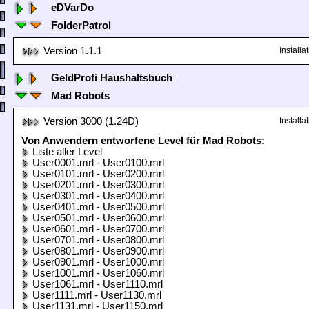
eDVarDo
FolderPatrol
Version 1.1.1
Install
GeldProfi Haushaltsbuch
Mad Robots
Version 3000 (1.24D)
Install
Von Anwendern entworfene Level für Mad Robots:
Liste aller Level
User0001.mrl - User0100.mrl
User0101.mrl - User0200.mrl
User0201.mrl - User0300.mrl
User0301.mrl - User0400.mrl
User0401.mrl - User0500.mrl
User0501.mrl - User0600.mrl
User0601.mrl - User0700.mrl
User0701.mrl - User0800.mrl
User0801.mrl - User0900.mrl
User0901.mrl - User1000.mrl
User1001.mrl - User1060.mrl
User1061.mrl - User1110.mrl
User1111.mrl - User1130.mrl
User1131.mrl - User1150.mrl