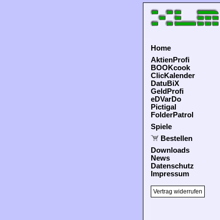
Home
AktienProfi
BOOKcook
ClicKalender
DatuBiX
GeldProfi
eDVarDo
Pictigal
FolderPatrol
Spiele
Bestellen
Downloads
News
Datenschutz
Impressum
Vertrag widerrufen