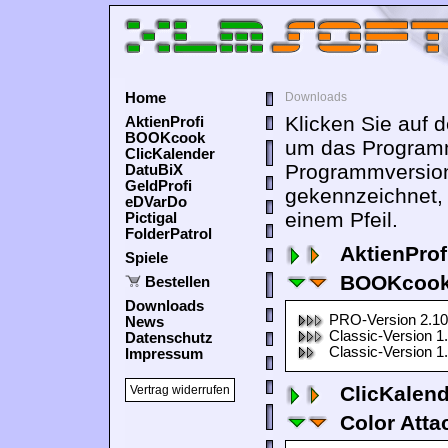
Home
Downloads
Klicken Sie auf 
AktienProfi
BOOKcook
um das Programm
ClicKalender
Programmversion
DatuBiX
GeldProfi
gekennzeichnet,
eDVarDo
einem Pfeil.
Pictigal
FolderPatrol
AktienProf
Spiele
BOOKcook
Bestellen
Downloads
PRO-Version 2.10
News
Classic-Version 1
Datenschutz
Classic-Version 1
Impressum
ClicKalen
Vertrag widerrufen
Color Atta