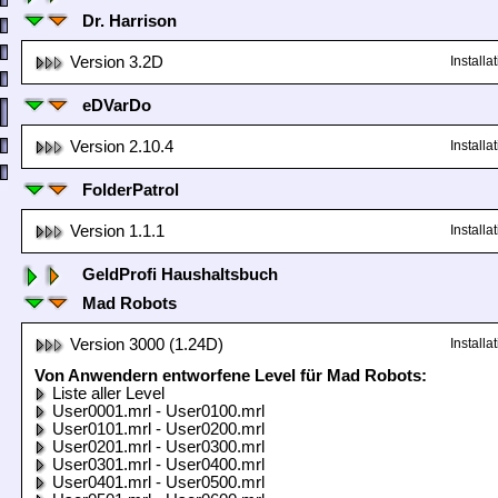
Dr. Harrison
Version 3.2D
Install
eDVarDo
Version 2.10.4
Install
FolderPatrol
Version 1.1.1
Install
GeldProfi Haushaltsbuch
Mad Robots
Version 3000 (1.24D)
Install
Von Anwendern entworfene Level für Mad Robots:
Liste aller Level
User0001.mrl - User0100.mrl
User0101.mrl - User0200.mrl
User0201.mrl - User0300.mrl
User0301.mrl - User0400.mrl
User0401.mrl - User0500.mrl