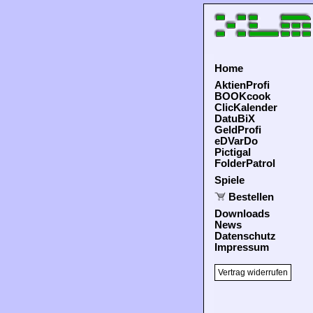
Home
AktienProfi
BOOKcook
ClicKalender
DatuBiX
GeldProfi
eDVarDo
Pictigal
FolderPatrol
Spiele
Bestellen
Downloads
News
Datenschutz
Impressum
Vertrag widerrufen