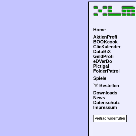
Home
AktienProfi
BOOKcook
ClicKalender
DatuBiX
GeldProfi
eDVarDo
Pictigal
FolderPatrol
Spiele
Bestellen
Downloads
News
Datenschutz
Impressum
Vertrag widerrufen