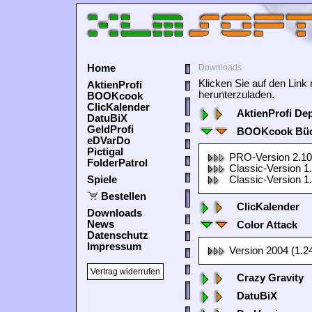
Home
Downloads
Klicken Sie auf den Lin
AktienProfi
herunterzuladen.
BOOKcook
ClicKalender
AktienProfi De
DatuBiX
GeldProfi
BOOKcook Büc
eDVarDo
Pictigal
PRO-Version 2.10
FolderPatrol
Classic-Version 1
Spiele
Classic-Version 1
Bestellen
ClicKalender
Downloads
News
Color Attack
Datenschutz
Impressum
Version 2004 (1.2
Vertrag widerrufen
Crazy Gravity
DatuBiX