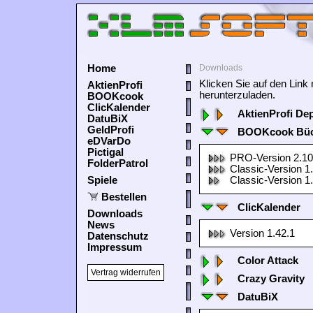
Home
Downloads
Klicken Sie auf den Lin
AktienProfi
herunterzuladen.
BOOKcook
ClicKalender
AktienProfi De
DatuBiX
GeldProfi
BOOKcook Büc
eDVarDo
Pictigal
PRO-Version 2.10
FolderPatrol
Classic-Version 1
Spiele
Classic-Version 1
Bestellen
ClicKalender
Downloads
News
Version 1.42.1
Datenschutz
Impressum
Color Attack
Vertrag widerrufen
Crazy Gravity
DatuBiX