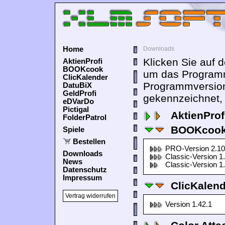
Home
Downloads
Klicken Sie auf 
AktienProfi
BOOKcook
um das Programm
ClicKalender
Programmversion
DatuBiX
GeldProfi
gekennzeichnet, 
eDVarDo
Pictigal
AktienProf
FolderPatrol
BOOKcook
Spiele
Bestellen
PRO-Version 2.10
Downloads
Classic-Version 1
News
Classic-Version 1
Datenschutz
Impressum
ClicKalen
Vertrag widerrufen
Version 1.42.1