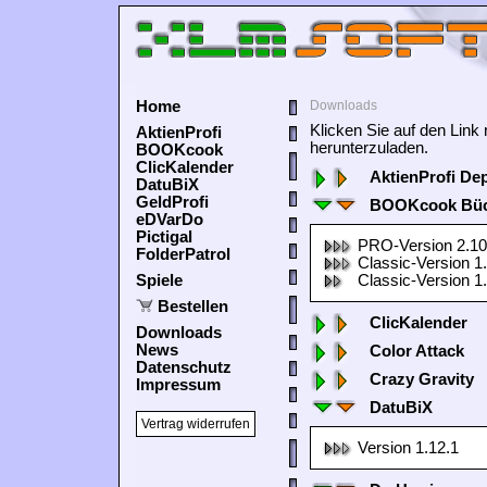
Home
Downloads
Klicken Sie auf den Lin
AktienProfi
herunterzuladen.
BOOKcook
ClicKalender
AktienProfi De
DatuBiX
GeldProfi
BOOKcook Büc
eDVarDo
Pictigal
PRO-Version 2.10
FolderPatrol
Classic-Version 1
Spiele
Classic-Version 1
Bestellen
ClicKalender
Downloads
News
Color Attack
Datenschutz
Crazy Gravity
Impressum
DatuBiX
Vertrag widerrufen
Version 1.12.1