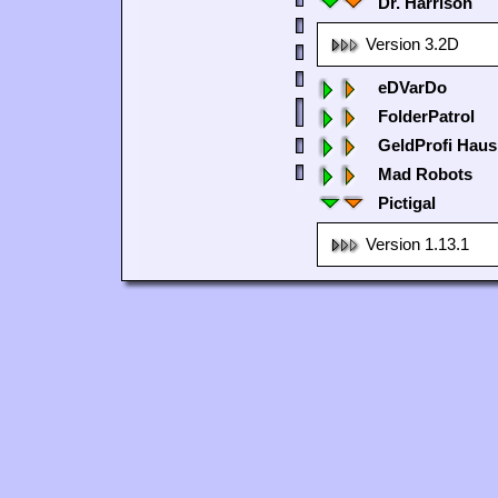
Dr. Harrison
Version 3.2D
eDVarDo
FolderPatrol
GeldProfi Haus
Mad Robots
Pictigal
Version 1.13.1