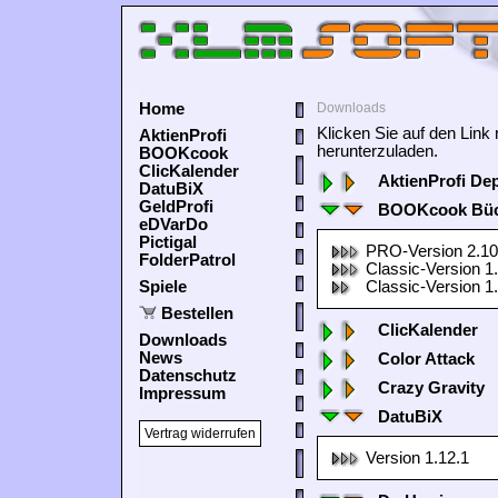
Home
Downloads
Klicken Sie auf den Lin
AktienProfi
herunterzuladen.
BOOKcook
ClicKalender
AktienProfi De
DatuBiX
GeldProfi
BOOKcook Büc
eDVarDo
Pictigal
PRO-Version 2.10
FolderPatrol
Classic-Version 1
Spiele
Classic-Version 1
Bestellen
ClicKalender
Downloads
News
Color Attack
Datenschutz
Crazy Gravity
Impressum
DatuBiX
Vertrag widerrufen
Version 1.12.1