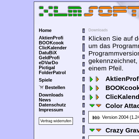
Home
Downloads
Klicken Sie auf 
AktienProfi
BOOKcook
um das Programm
ClicKalender
Programmversion
DatuBiX
GeldProfi
gekennzeichnet,
eDVarDo
einem Pfeil.
Pictigal
FolderPatrol
AktienProf
Spiele
BOOKcook
Bestellen
Downloads
ClicKalen
News
Color Atta
Datenschutz
Impressum
Version 2004 (1.2
Vertrag widerrufen
Crazy Grav