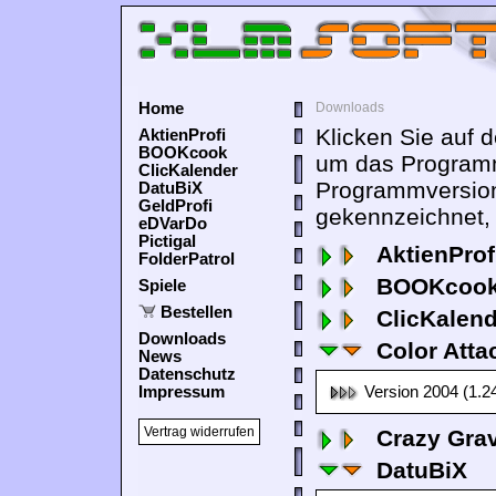
Home
Downloads
Klicken Sie auf 
AktienProfi
BOOKcook
um das Programm
ClicKalender
Programmversion
DatuBiX
GeldProfi
gekennzeichnet, 
eDVarDo
Pictigal
AktienProf
FolderPatrol
BOOKcook
Spiele
Bestellen
ClicKalen
Downloads
Color Atta
News
Datenschutz
Impressum
Version 2004 (1.2
Vertrag widerrufen
Crazy Grav
DatuBiX