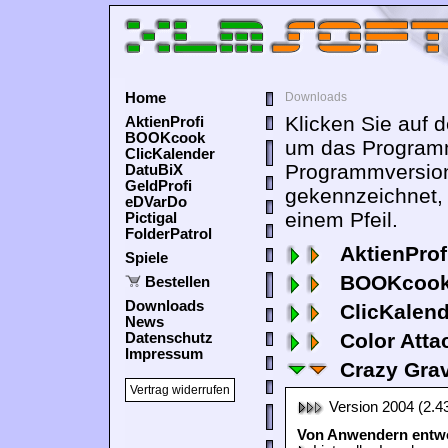
Home
Downloads
Klicken Sie auf 
AktienProfi
BOOKcook
um das Programm
ClicKalender
Programmversion
DatuBiX
GeldProfi
gekennzeichnet,
eDVarDo
einem Pfeil.
Pictigal
FolderPatrol
AktienProf
Spiele
BOOKcook
Bestellen
Downloads
ClicKalen
News
Color Atta
Datenschutz
Impressum
Crazy Grav
Vertrag widerrufen
Version 2004 (2.4
Von Anwendern entwor