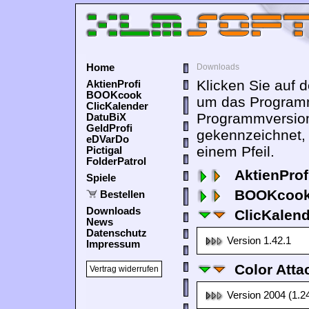
Home
Downloads
Klicken Sie auf 
AktienProfi
BOOKcook
um das Programm
ClicKalender
Programmversion
DatuBiX
GeldProfi
gekennzeichnet,
eDVarDo
einem Pfeil.
Pictigal
FolderPatrol
AktienProf
Spiele
BOOKcook
Bestellen
Downloads
ClicKalen
News
Datenschutz
Version 1.42.1
Impressum
Color Atta
Vertrag widerrufen
Version 2004 (1.2