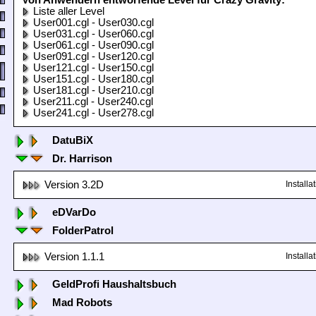
Von Anwendern entworfende Level für Crazy Gravity:
Liste aller Level
User001.cgl - User030.cgl
User031.cgl - User060.cgl
User061.cgl - User090.cgl
User091.cgl - User120.cgl
User121.cgl - User150.cgl
User151.cgl - User180.cgl
User181.cgl - User210.cgl
User211.cgl - User240.cgl
User241.cgl - User278.cgl
DatuBiX
Dr. Harrison
Version 3.2D
Install
eDVarDo
FolderPatrol
Version 1.1.1
Install
GeldProfi Haushaltsbuch
Mad Robots