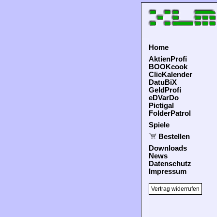
Home
AktienProfi
BOOKcook
ClicKalender
DatuBiX
GeldProfi
eDVarDo
Pictigal
FolderPatrol
Spiele
Bestellen
Downloads
News
Datenschutz
Impressum
Vertrag widerrufen