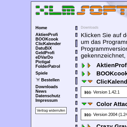
Home
Downloads
Klicken Sie auf 
AktienProfi
BOOKcook
um das Programm
ClicKalender
Programmversion
DatuBiX
GeldProfi
gekennzeichnet, 
eDVarDo
Pictigal
AktienProf
FolderPatrol
BOOKcook
Spiele
Bestellen
ClicKalen
Downloads
News
Version 1.42.1
Datenschutz
Impressum
Color Atta
Vertrag widerrufen
Version 2004 (1.2
Crazy Grav