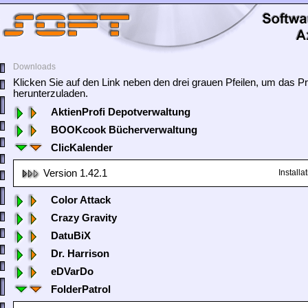
Downloads
Klicken Sie auf den Link neben den drei grauen Pfeilen, um das
herunterzuladen.
AktienProfi Depotverwaltung
BOOKcook Bücherverwaltung
ClicKalender
Version 1.42.1
Install
Color Attack
Crazy Gravity
DatuBiX
Dr. Harrison
eDVarDo
FolderPatrol