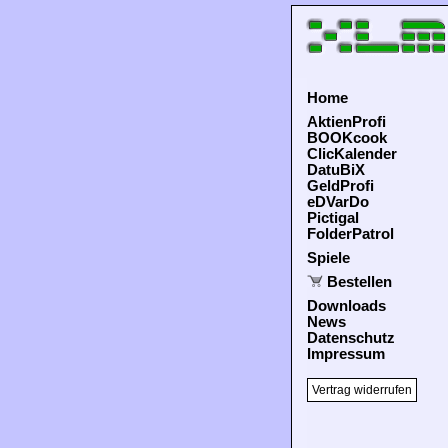
Home
AktienProfi
BOOKcook
ClicKalender
DatuBiX
GeldProfi
eDVarDo
Pictigal
FolderPatrol
Spiele
Bestellen
Downloads
News
Datenschutz
Impressum
Vertrag widerrufen