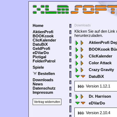
Home
Downloads
Klicken Sie auf den Lin
AktienProfi
herunterzuladen.
BOOKcook
ClicKalender
AktienProfi De
DatuBiX
GeldProfi
BOOKcook Büc
eDVarDo
ClicKalender
Pictigal
FolderPatrol
Color Attack
Spiele
Crazy Gravity
Bestellen
DatuBiX
Downloads
News
Version 1.12.1
Datenschutz
Impressum
Dr. Harrison
Vertrag widerrufen
eDVarDo
Version 2.10.4