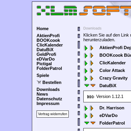
Home
Downloads
Klicken Sie auf den Lin
AktienProfi
herunterzuladen.
BOOKcook
ClicKalender
AktienProfi De
DatuBiX
GeldProfi
BOOKcook Büc
eDVarDo
ClicKalender
Pictigal
FolderPatrol
Color Attack
Spiele
Crazy Gravity
Bestellen
DatuBiX
Downloads
News
Version 1.12.1
Datenschutz
Impressum
Dr. Harrison
Vertrag widerrufen
eDVarDo
FolderPatrol