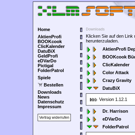
Home
Downloads
Klicken Sie auf den Lin
AktienProfi
herunterzuladen.
BOOKcook
ClicKalender
AktienProfi De
DatuBiX
GeldProfi
BOOKcook Büc
eDVarDo
ClicKalender
Pictigal
FolderPatrol
Color Attack
Spiele
Crazy Gravity
Bestellen
DatuBiX
Downloads
News
Version 1.12.1
Datenschutz
Impressum
Dr. Harrison
Vertrag widerrufen
eDVarDo
FolderPatrol