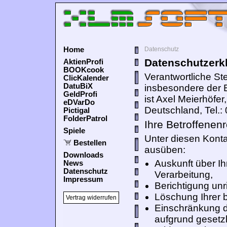
Home
Datenschutz
Datenschutzerk
AktienProfi
BOOKcook
Verantwortliche St
ClicKalender
DatuBiX
insbesondere der
GeldProfi
ist Axel Meierhöfe
eDVarDo
Deutschland, Tel.:
Pictigal
FolderPatrol
Ihre Betroffenen
Spiele
Unter diesen Konta
Bestellen
ausüben:
Downloads
Auskunft über I
News
Datenschutz
Verarbeitung,
Impressum
Berichtigung un
Löschung Ihrer 
Vertrag widerrufen
Einschränkung de
aufgrund gesetzl