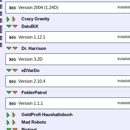
Version 2004 (1.24D)
Install
Crazy Gravity
DatuBiX
Version 1.12.1
Install
Dr. Harrison
Version 3.2D
Install
eDVarDo
Version 2.10.4
Install
FolderPatrol
Version 1.1.1
Install
GeldProfi Haushaltsbuch
Mad Robots
Pictigal