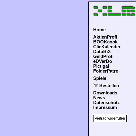
Home
AktienProfi
BOOKcook
ClicKalender
DatuBiX
GeldProfi
eDVarDo
Pictigal
FolderPatrol
Spiele
Bestellen
Downloads
News
Datenschutz
Impressum
Vertrag widerrufen