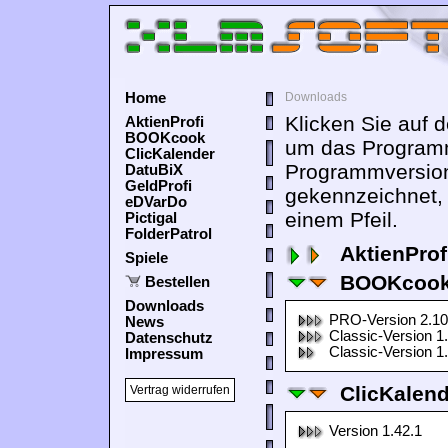
Home
Downloads
Klicken Sie auf 
AktienProfi
BOOKcook
um das Programm
ClicKalender
Programmversion
DatuBiX
GeldProfi
gekennzeichnet,
eDVarDo
einem Pfeil.
Pictigal
FolderPatrol
AktienProf
Spiele
BOOKcook
Bestellen
Downloads
PRO-Version 2.10
News
Classic-Version 1
Datenschutz
Classic-Version 1
Impressum
ClicKalen
Vertrag widerrufen
Version 1.42.1