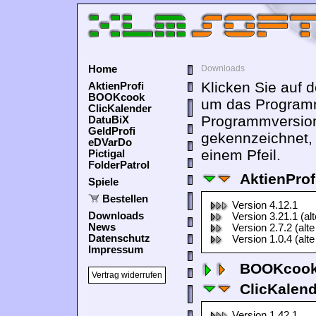
Home
Downloads
Klicken Sie auf 
AktienProfi
BOOKcook
um das Programm
ClicKalender
Programmversion
DatuBiX
GeldProfi
gekennzeichnet,
eDVarDo
einem Pfeil.
Pictigal
FolderPatrol
AktienProf
Spiele
Bestellen
Version 4.12.1
Downloads
Version 3.21.1 (al
News
Version 2.7.2 (alte
Datenschutz
Version 1.0.4 (alte
Impressum
BOOKcook
Vertrag widerrufen
ClicKalen
Version 1.42.1