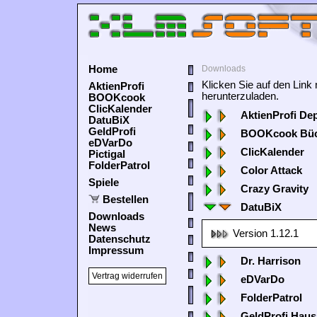
Home
Downloads
Klicken Sie auf den Lin
AktienProfi
herunterzuladen.
BOOKcook
ClicKalender
AktienProfi De
DatuBiX
GeldProfi
BOOKcook Büc
eDVarDo
ClicKalender
Pictigal
FolderPatrol
Color Attack
Spiele
Crazy Gravity
Bestellen
DatuBiX
Downloads
News
Version 1.12.1
Datenschutz
Impressum
Dr. Harrison
Vertrag widerrufen
eDVarDo
FolderPatrol
GeldProfi Haus