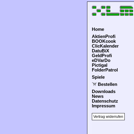
Home
AktienProfi
BOOKcook
ClicKalender
DatuBiX
GeldProfi
eDVarDo
Pictigal
FolderPatrol
Spiele
Bestellen
Downloads
News
Datenschutz
Impressum
Vertrag widerrufen