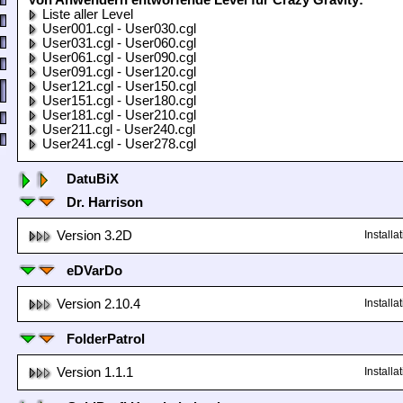
Von Anwendern entworfende Level für Crazy Gravity:
Liste aller Level
User001.cgl - User030.cgl
User031.cgl - User060.cgl
User061.cgl - User090.cgl
User091.cgl - User120.cgl
User121.cgl - User150.cgl
User151.cgl - User180.cgl
User181.cgl - User210.cgl
User211.cgl - User240.cgl
User241.cgl - User278.cgl
DatuBiX
Dr. Harrison
Version 3.2D
Install
eDVarDo
Version 2.10.4
Install
FolderPatrol
Version 1.1.1
Install