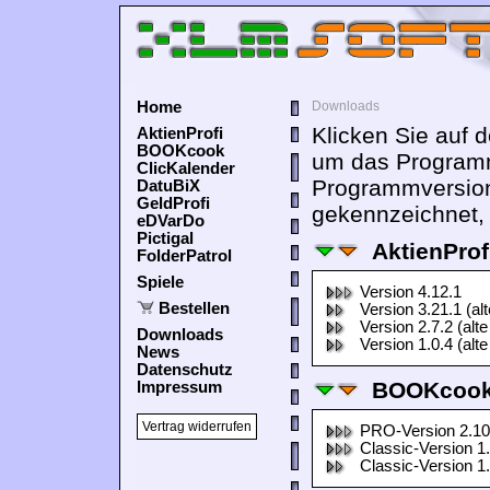
Home
Downloads
Klicken Sie auf 
AktienProfi
BOOKcook
um das Programm
ClicKalender
Programmversion
DatuBiX
GeldProfi
gekennzeichnet, 
eDVarDo
Pictigal
AktienProf
FolderPatrol
Spiele
Version 4.12.1
Bestellen
Version 3.21.1 (al
Version 2.7.2 (alte
Downloads
Version 1.0.4 (alte
News
Datenschutz
BOOKcook
Impressum
Vertrag widerrufen
PRO-Version 2.10
Classic-Version 1
Classic-Version 1