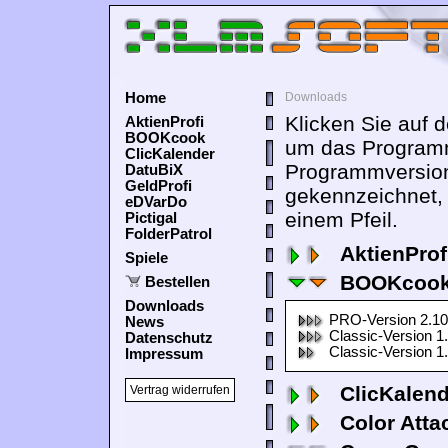
Home
Downloads
Klicken Sie auf 
AktienProfi
BOOKcook
um das Programm
ClicKalender
Programmversion
DatuBiX
GeldProfi
gekennzeichnet,
eDVarDo
einem Pfeil.
Pictigal
FolderPatrol
AktienProf
Spiele
BOOKcook
Bestellen
Downloads
PRO-Version 2.10
News
Classic-Version 1
Datenschutz
Classic-Version 1
Impressum
ClicKalen
Vertrag widerrufen
Color Atta