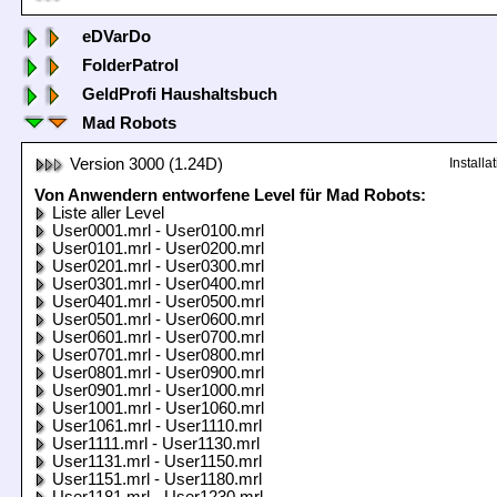
eDVarDo
FolderPatrol
GeldProfi Haushaltsbuch
Mad Robots
Version 3000 (1.24D)
Install
Von Anwendern entworfene Level für Mad Robots:
Liste aller Level
User0001.mrl - User0100.mrl
User0101.mrl - User0200.mrl
User0201.mrl - User0300.mrl
User0301.mrl - User0400.mrl
User0401.mrl - User0500.mrl
User0501.mrl - User0600.mrl
User0601.mrl - User0700.mrl
User0701.mrl - User0800.mrl
User0801.mrl - User0900.mrl
User0901.mrl - User1000.mrl
User1001.mrl - User1060.mrl
User1061.mrl - User1110.mrl
User1111.mrl - User1130.mrl
User1131.mrl - User1150.mrl
User1151.mrl - User1180.mrl