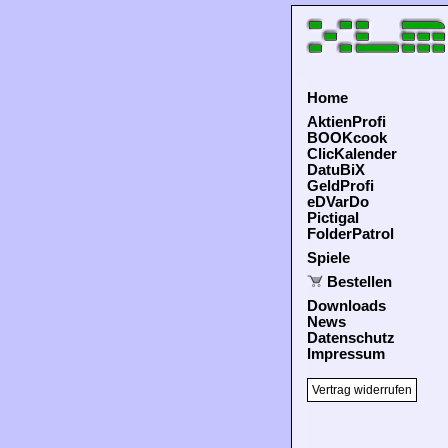
Home
AktienProfi
BOOKcook
ClicKalender
DatuBiX
GeldProfi
eDVarDo
Pictigal
FolderPatrol
Spiele
Bestellen
Downloads
News
Datenschutz
Impressum
Vertrag widerrufen