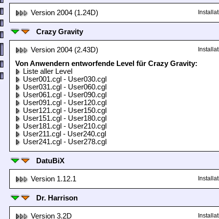
Version 2004 (1.24D)
Install
Crazy Gravity
Version 2004 (2.43D)
Install
Von Anwendern entworfende Level für Crazy Gravity:
Liste aller Level
User001.cgl - User030.cgl
User031.cgl - User060.cgl
User061.cgl - User090.cgl
User091.cgl - User120.cgl
User121.cgl - User150.cgl
User151.cgl - User180.cgl
User181.cgl - User210.cgl
User211.cgl - User240.cgl
User241.cgl - User278.cgl
DatuBiX
Version 1.12.1
Install
Dr. Harrison
Version 3.2D
Install