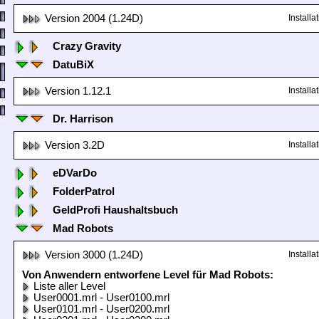
Version 2004 (1.24D)
Install
Crazy Gravity
DatuBiX
Version 1.12.1
Install
Dr. Harrison
Version 3.2D
Install
eDVarDo
FolderPatrol
GeldProfi Haushaltsbuch
Mad Robots
Version 3000 (1.24D)
Install
Von Anwendern entworfene Level für Mad Robots:
Liste aller Level
User0001.mrl - User0100.mrl
User0101.mrl - User0200.mrl