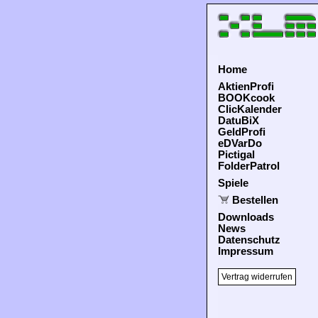
Home
AktienProfi
BOOKcook
ClicKalender
DatuBiX
GeldProfi
eDVarDo
Pictigal
FolderPatrol
Spiele
Bestellen
Downloads
News
Datenschutz
Impressum
Vertrag widerrufen