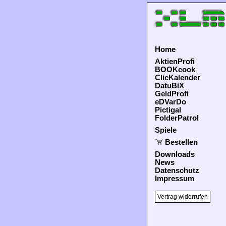
Home
AktienProfi
BOOKcook
ClicKalender
DatuBiX
GeldProfi
eDVarDo
Pictigal
FolderPatrol
Spiele
Bestellen
Downloads
News
Datenschutz
Impressum
Vertrag widerrufen