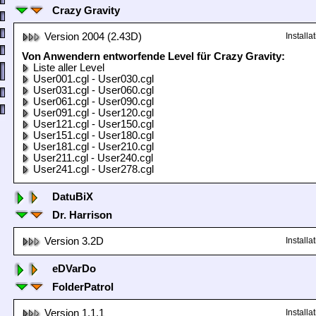
Crazy Gravity
Version 2004 (2.43D)
Install
Von Anwendern entworfende Level für Crazy Gravity:
Liste aller Level
User001.cgl - User030.cgl
User031.cgl - User060.cgl
User061.cgl - User090.cgl
User091.cgl - User120.cgl
User121.cgl - User150.cgl
User151.cgl - User180.cgl
User181.cgl - User210.cgl
User211.cgl - User240.cgl
User241.cgl - User278.cgl
DatuBiX
Dr. Harrison
Version 3.2D
Install
eDVarDo
FolderPatrol
Version 1.1.1
Install