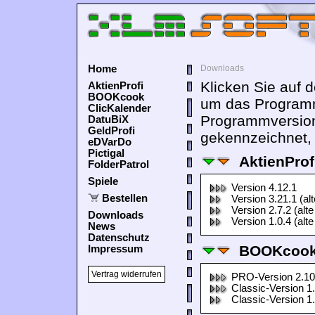
Home
Downloads
Klicken Sie auf 
AktienProfi
BOOKcook
um das Programm
ClicKalender
Programmversion
DatuBiX
GeldProfi
gekennzeichnet, 
eDVarDo
Pictigal
AktienProf
FolderPatrol
Spiele
Version 4.12.1
Bestellen
Version 3.21.1 (al
Version 2.7.2 (alte
Downloads
Version 1.0.4 (alte
News
Datenschutz
BOOKcook
Impressum
Vertrag widerrufen
PRO-Version 2.10
Classic-Version 1
Classic-Version 1