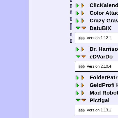
ClicKalen
Color Atta
Crazy Grav
DatuBiX
Version 1.12.1
Dr. Harris
eDVarDo
Version 2.10.4
FolderPatr
GeldProfi
Mad Robo
Pictigal
Version 1.13.1