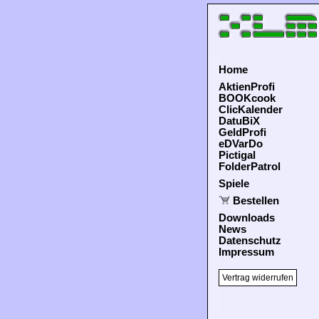
Home
AktienProfi
BOOKcook
ClicKalender
DatuBiX
GeldProfi
eDVarDo
Pictigal
FolderPatrol
Spiele
Bestellen
Downloads
News
Datenschutz
Impressum
Vertrag widerrufen