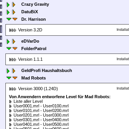
Crazy Gravity
DatuBiX
Dr. Harrison
Version 3.2D
Install
eDVarDo
FolderPatrol
Version 1.1.1
Install
GeldProfi Haushaltsbuch
Mad Robots
Version 3000 (1.24D)
Install
Von Anwendern entworfene Level für Mad Robots:
Liste aller Level
User0001.mrl - User0100.mrl
User0101.mrl - User0200.mrl
User0201.mrl - User0300.mrl
User0301.mrl - User0400.mrl
User0401.mrl - User0500.mrl