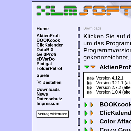
Home
Downloads
Klicken Sie auf 
AktienProfi
BOOKcook
um das Programm
ClicKalender
Programmversion
DatuBiX
GeldProfi
gekennzeichnet, 
eDVarDo
Pictigal
AktienProf
FolderPatrol
Spiele
Version 4.12.1
Bestellen
Version 3.21.1 (al
Version 2.7.2 (alte
Downloads
Version 1.0.4 (alte
News
Datenschutz
BOOKcook
Impressum
ClicKalen
Vertrag widerrufen
Color Atta
Crazy Grav