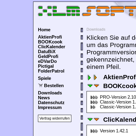
Home
Downloads
Klicken Sie auf 
AktienProfi
BOOKcook
um das Programm
ClicKalender
Programmversion
DatuBiX
GeldProfi
gekennzeichnet,
eDVarDo
einem Pfeil.
Pictigal
FolderPatrol
AktienProf
Spiele
BOOKcook
Bestellen
Downloads
PRO-Version 2.10
News
Classic-Version 1
Datenschutz
Classic-Version 1
Impressum
ClicKalen
Vertrag widerrufen
Version 1.42.1