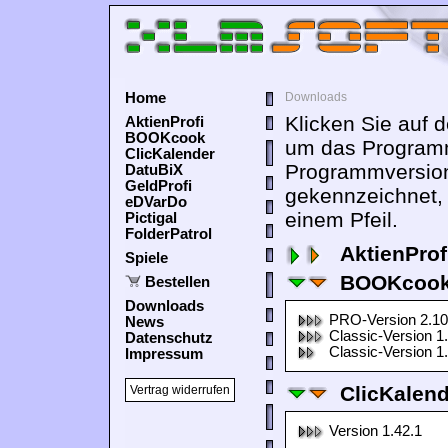
Home
Downloads
Klicken Sie auf 
AktienProfi
BOOKcook
um das Programm
ClicKalender
Programmversion
DatuBiX
GeldProfi
gekennzeichnet,
eDVarDo
einem Pfeil.
Pictigal
FolderPatrol
AktienProf
Spiele
BOOKcook
Bestellen
Downloads
PRO-Version 2.10
News
Classic-Version 1
Datenschutz
Classic-Version 1
Impressum
ClicKalen
Vertrag widerrufen
Version 1.42.1