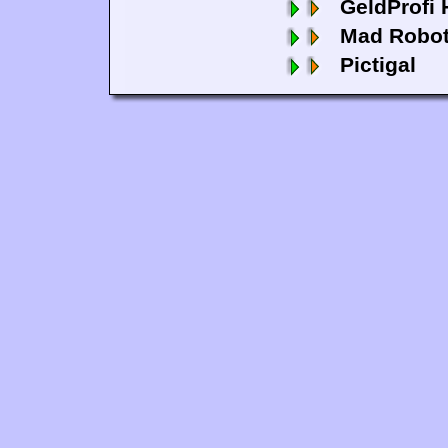
GeldProfi
Mad Robo
Pictigal