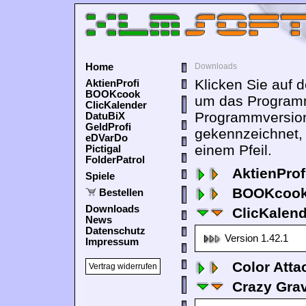
Home
Downloads
Klicken Sie auf 
AktienProfi
BOOKcook
um das Programm
ClicKalender
Programmversion
DatuBiX
GeldProfi
gekennzeichnet,
eDVarDo
einem Pfeil.
Pictigal
FolderPatrol
AktienProf
Spiele
BOOKcook
Bestellen
Downloads
ClicKalen
News
Datenschutz
Version 1.42.1
Impressum
Color Atta
Vertrag widerrufen
Crazy Grav