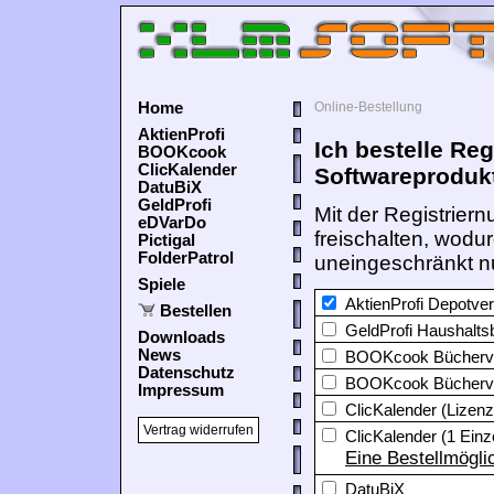
Home
Online-Bestellung
AktienProfi
Ich bestelle Re
BOOKcook
ClicKalender
Softwareproduk
DatuBiX
GeldProfi
Mit der Registriern
eDVarDo
freischalten, wodur
Pictigal
FolderPatrol
uneingeschränkt n
Spiele
AktienProfi Depotve
Bestellen
GeldProfi Haushalts
Downloads
News
BOOKcook Bücherv
Datenschutz
BOOKcook Bücherve
Impressum
ClicKalender (Lizenz
Vertrag widerrufen
ClicKalender (1 Einz
Eine Bestellmöglic
DatuBiX