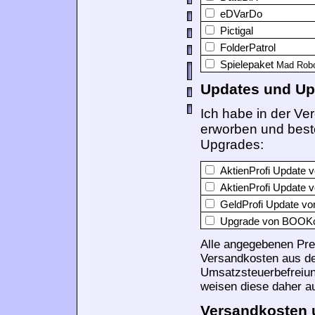
eDVarDo
Pictigal
FolderPatrol
Spielepaket
Mad Robot
Updates und Up
Ich habe in der Ve
erworben und best
Upgrades:
AktienProfi Update v
AktienProfi Update v
GeldProfi Update von
Upgrade von BOOK
Alle angegebenen Prei
Versandkosten aus d
Umsatzsteuerbefreiu
weisen diese daher au
Versandkosten u