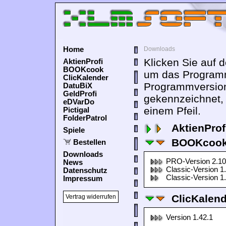
Home
Downloads
Klicken Sie auf 
AktienProfi
BOOKcook
um das Programm
ClicKalender
Programmversion
DatuBiX
GeldProfi
gekennzeichnet,
eDVarDo
einem Pfeil.
Pictigal
FolderPatrol
AktienProf
Spiele
BOOKcook
Bestellen
Downloads
PRO-Version 2.10
News
Classic-Version 1
Datenschutz
Classic-Version 1
Impressum
ClicKalen
Vertrag widerrufen
Version 1.42.1