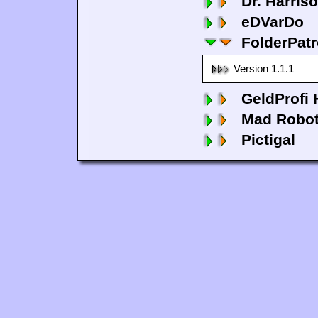
Dr. Harris
eDVarDo
FolderPatr
Version 1.1.1
GeldProfi
Mad Robo
Pictigal