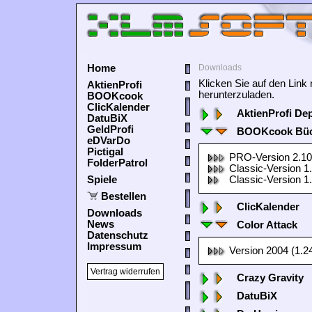
Home
Downloads
Klicken Sie auf den Lin
AktienProfi
herunterzuladen.
BOOKcook
ClicKalender
AktienProfi De
DatuBiX
GeldProfi
BOOKcook Büc
eDVarDo
Pictigal
PRO-Version 2.10
FolderPatrol
Classic-Version 1
Spiele
Classic-Version 1
Bestellen
ClicKalender
Downloads
News
Color Attack
Datenschutz
Impressum
Version 2004 (1.2
Vertrag widerrufen
Crazy Gravity
DatuBiX