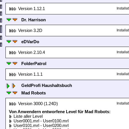
Version 1.12.1
Install
Dr. Harrison
Version 3.2D
Install
eDVarDo
Version 2.10.4
Install
FolderPatrol
Version 1.1.1
Install
GeldProfi Haushaltsbuch
Mad Robots
Version 3000 (1.24D)
Install
Von Anwendern entworfene Level für Mad Robots:
Liste aller Level
User0001.mrl - User0100.mrl
User0101.mrl - User0200.mrl