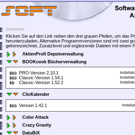
Downloads
Klicken Sie auf den Link neben den drei grauen Pfeilen, um das
herunterzuladen. Alternative Programmversionen sind mit zwei gr
gekennzeichnet, Zusatzlevel und ergänzende Dateien mit einem Pf
AktienProfi Depotverwaltung
BOOKcook Bücherverwaltung
PRO-Version 2.10.1
Installa
Classic-Version 1.54.1
Installa
Classic-Version 1.52.2
Installa
ClicKalender
Version 1.42.1
Install
Color Attack
Crazy Gravity
DatuBiX