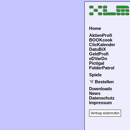
Home
AktienProfi
BOOKcook
ClicKalender
DatuBiX
GeldProfi
eDVarDo
Pictigal
FolderPatrol
Spiele
Bestellen
Downloads
News
Datenschutz
Impressum
Vertrag widerrufen